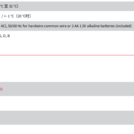
 °C 至 32 °C）
）/ +- 1 °C（20 °C时）
V AC), 50/60 Hz for hardwire common wire or 2 AA 1.5V alkaline batteries (included)
G, O, B
01