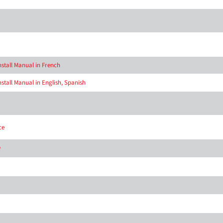
tall Manual in French
tall Manual in English, Spanish
ce
w