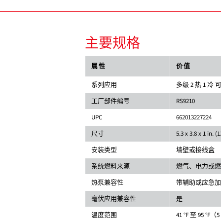
主要规格
属性
价值
系列应用
多级 2 热 1 冷
工厂部件编号
RS9210
UPC
662013227224
尺寸
5.3 x 3.8 x 1 in. 
安装类型
墙壁或接线盒
系统燃料来源
燃气、电力或燃
热泵兼容性
带辅助或应急加
毫伏应用兼容性
是
温度范围
41 °F 至 95 °F（5