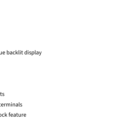
ue backlit display
）
ts
 terminals
ock feature