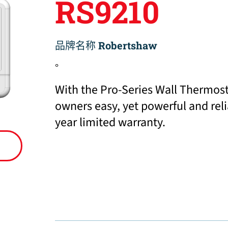
RS9210
品牌名称
Robertshaw
。
With the Pro-Series Wall Thermosta
owners easy, yet powerful and relia
year limited warranty.