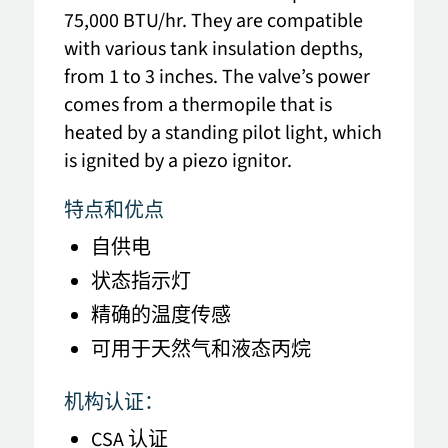
75,000 BTU/hr. They are compatible
with various tank insulation depths,
from 1 to 3 inches. The valve’s power
comes from a thermopile that is
heated by a standing pilot light, which
is ignited by a piezo ignitor.
特点和优点
自供电
状态指示灯
精确的温度传感
可用于天然气和液态丙烷
机构认证：
CSA 认证