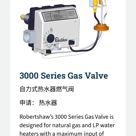
3000 Series Gas Valve
自力式热水器燃气阀
申请：
热水器
Robertshaw’s 3000 Series Gas Valve is
designed for natural gas and LP water
heaters with a maximum input of