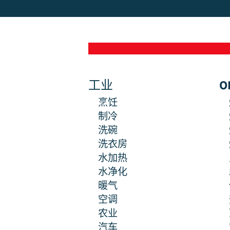
工业
O
烹饪
制冷
洗碗
洗衣房
水加热
水净化
暖气
空调
农业
汽车