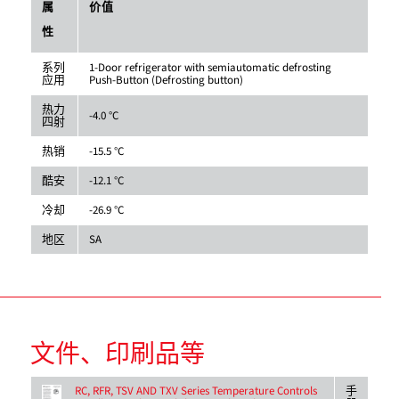
属
价值
性
系列
1-Door refrigerator with semiautomatic defrosting
应用
Push-Button (Defrosting button)
热力
-4.0 °C
四射
热销
-15.5 °C
酷安
-12.1 °C
冷却
-26.9 °C
地区
SA
文件、印刷品等
手
RC, RFR, TSV AND TXV Series Temperature Controls