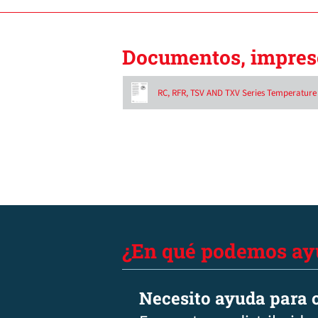
Documentos, impreso
RC, RFR, TSV AND TXV Series Temperature 
¿En qué podemos ay
Necesito ayuda para c