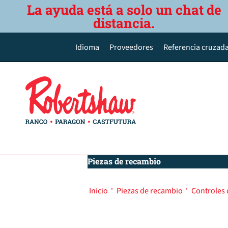
La ayuda está a solo un chat de
distancia.
Idioma
Proveedores
Referencia cruzada
English
Deutsch
Español de México
Português do Brasil
简体中文
Piezas de recambio
Inicio
'
Piezas de recambio
'
Controles