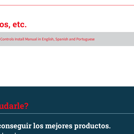
s, etc.
Controls Install Manual in English, Spanish and Portuguese
udarle?
onseguir los mejores productos.