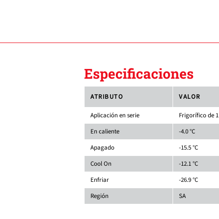
Especificaciones
ATRIBUTO
VALOR
Aplicación en serie
Frigorífico de
En caliente
-4.0 °C
Apagado
-15.5 °C
Cool On
-12.1 °C
Enfriar
-26.9 °C
Región
SA