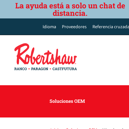
La ayuda está a solo un chat de
distancia.
Idioma
Proveedores
Referencia cruzada
English
Deutsch
Español de México
Português do Brasil
简体中文
Soluciones OEM