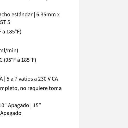
cho estándar | 6.35mm x
AST 5
 a 185°F)
 ml/min)
 (95°F a 185°F)
 | 5 a 7 vatios a 230 V CA
completo, no requiere toma
10″ Apagado | 15″
′ Apagado