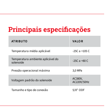
Principais especificações
ATRIBUTO
VALOR
Temperatura média aplicável
-25C a +105 C
Temperatura ambiente aplicável do
-25C a +80 C
solenoide
Pressão operacional máxima
3,0 MPa
AC380V,
Voltagem padrão do solenoide
AC220V/50Hz
Tamanho e tipo de conexão
5/8" ODF