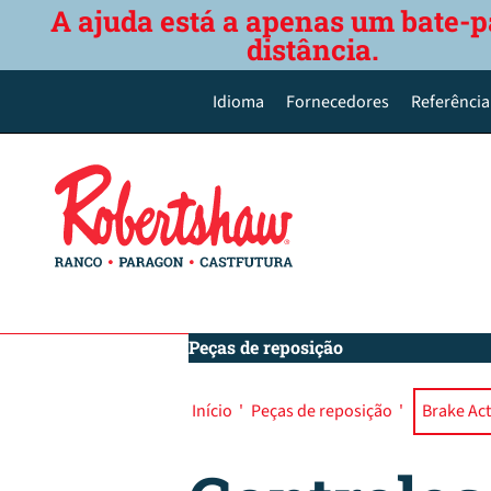
A ajuda está a apenas um bate-p
distância.
Idioma
Fornecedores
Referência
English
Deutsch
Español de México
Português do Brasil
简体中文
Peças de reposição
Início
'
Peças de reposição
'