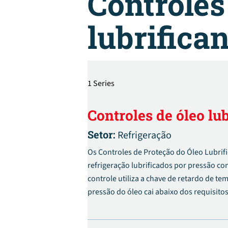
Controles
lubrifican
1 Series
Controles de óleo lub
Setor:
Refrigeração
Os Controles de Proteção do Óleo Lubri
refrigeração lubrificados por pressão co
controle utiliza a chave de retardo de t
pressão do óleo cai abaixo dos requisito
rastrear a recuperação da pressão do ól
circuito de controle para abrir e parar 