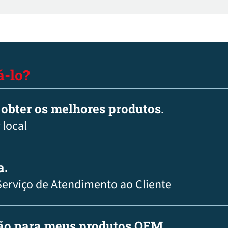
los de retardo de tempo substituíveis, sistema de proteção
ra cativo localizado na frente.
-lo?
 obter os melhores produtos.
 local
a.
Serviço de Atendimento ao Cliente
ção para meus produtos OEM.