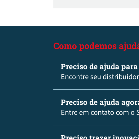
Esses controles também apresentam módu
capilar Super Cap ® e parafuso de cobertu
Como podemos ajudá
Preciso de ajuda para
Encontre seu distribuidor
Preciso de ajuda agor
Entre em contato com o 
Preciso trazer inova