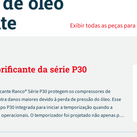
 de óleo
te
Exibir todas as peças para
rificante da série P30
ficante Ranco® Série P30 protegem os compressores de
ntra danos maiores devido à perda de pressão do óleo. Esse
empo P30 integrada para iniciar a temporização quando a
s operacionais. O temporizador foi projetado não apenas para
eo dentro de um período definido, mas também para alertar o
o compressor quando o período de recuperação for excedido.