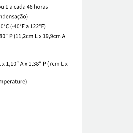
ou 1 a cada 48 horas
ndensação)
0°C (-40°F a 122°F)
,80″ P (11,2cm L x 19,9cm A
x 1,10″ A x 1,38″ P (7cm L x
emperature)