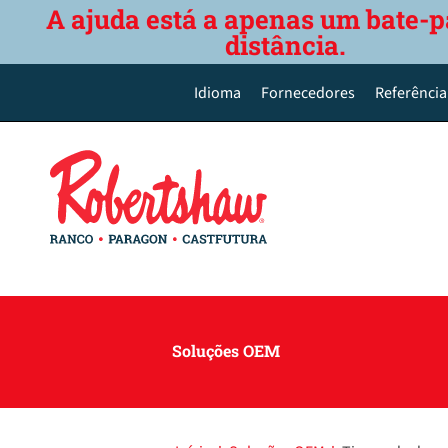
A ajuda está a apenas um bate-p
distância.
Idioma
Fornecedores
Referência
English
Deutsch
Español de México
Português do Brasil
简体中文
Soluções OEM