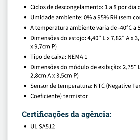
Ciclos de descongelamento: 1 a 8 por dia 
Umidade ambiente: 0% a 95% RH (sem co
A temperatura ambiente varia de -40°C a 5
Dimensões do estojo: 4,40″ L x 7,82″ A x 3
x 9,7cm P)
Tipo de caixa: NEMA 1
Dimensões do módulo de exibição: 2,75″ L 
2,8cm A x 3,5cm P)
Sensor de temperatura: NTC (Negative T
Coeficiente) termistor
Certificações da agência:
UL SA512