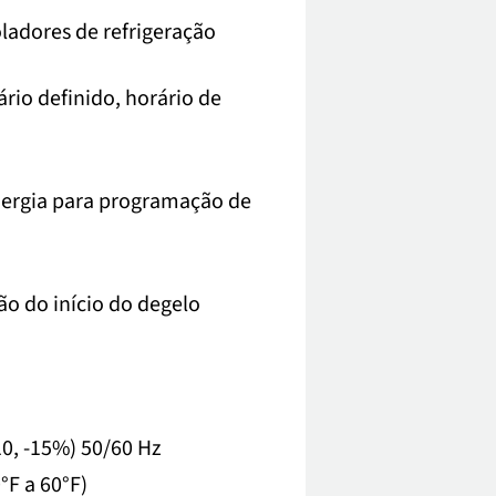
oladores de refrigeração
ário definido, horário de
nergia para programação de
ão do início do degelo
10, -15%) 50/60 Hz
°F a 60°F)