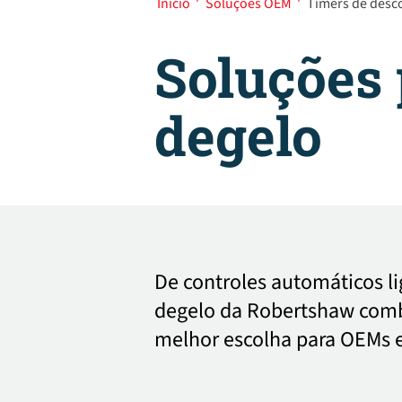
Início
'
Soluções OEM
'
Timers de des
Soluções 
degelo
De controles automáticos li
degelo da Robertshaw combi
melhor escolha para OEMs e