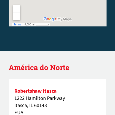
América do Norte
Robertshaw Itasca
1222 Hamilton Parkway
Itasca, IL 60143
EUA