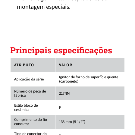
montagem especiais.
Principais especificações
ATRIBUTO
VALOR
Ignitor de forno de superfície quente
Aplicação da série
(carboneto)
Número de peça de
217NM
fábrica
Estilo bloco de
F
cerâmica
Comprimento do fio
133 mm (5-1/4")
condutor
Tipo de conector do