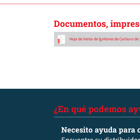
Documentos, impreso
Hoja de Venta de Ignitores de Carburo de 
¿En qué podemos ay
Necesito ayuda para c