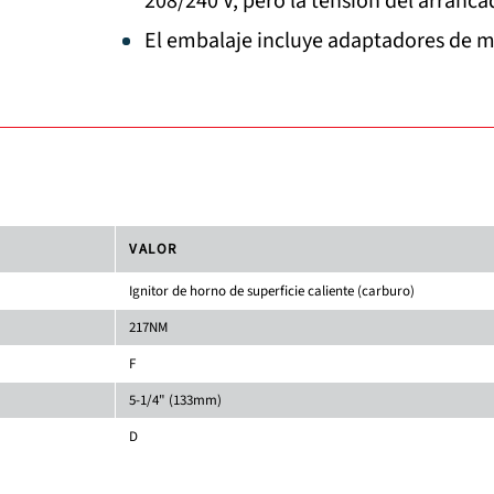
208/240 V, pero la tensión del arranca
El embalaje incluye adaptadores de m
VALOR
Ignitor de horno de superficie caliente (carburo)
217NM
F
5-1/4" (133mm)
D