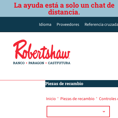
La ayuda está a solo un chat de
distancia.
Idioma
Proveedores
Referencia cruzada
English
Deutsch
Español de México
Português do Brasil
简体中文
Piezas de recambio
Inicio
'
Piezas de recambio
'
Controles