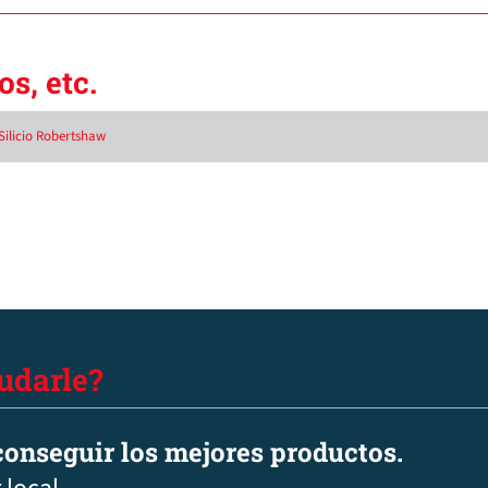
s, etc.
Silicio Robertshaw
udarle?
onseguir los mejores productos.