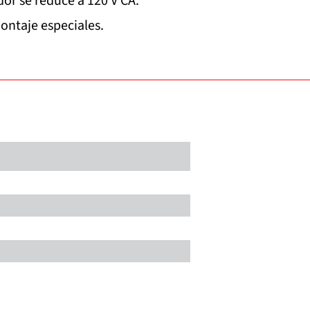
dor se reduce a 120 V CA.
ontaje especiales.