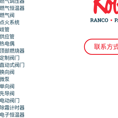
燃气调压器
燃气恒温器
燃气阀
点火系统
歧管
供应管
热电偶
联系方
顶部燃烧器
定制阀门
直动式阀门
换向阀
微泵
单向阀
先导阀
电动阀门
除霜计时器
电子恒温器