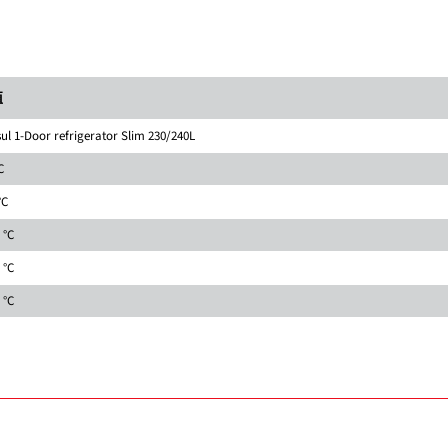
值
ul 1-Door refrigerator Slim 230/240L
C
°C
 °C
 °C
 °C