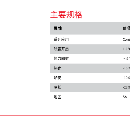
主要规格
属性
价
系列应用
Cons
除霜开启
1.5 °
热力四射
-4.9 
热销
-16.2
酷安
-10.0
冷却
-23.9
地区
SA