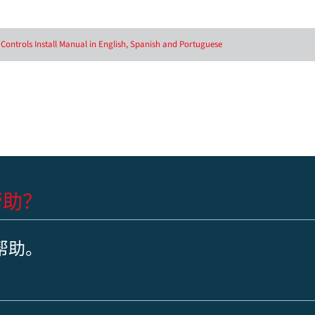
Controls Install Manual in English, Spanish and Portuguese
帮助？
帮助。