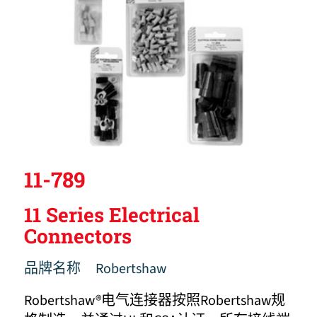
11-789
11 Series Electrical
Connectors
品牌名称
Robertshaw
Robertshaw®电气连接器按照Robertshaw规