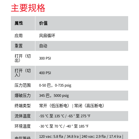
主要规格
属性
价值
应用
风扇循环
重置
自动
打开（切
300 PSI
出）
打开（切
400 PSI
入）
压力范围
0-50 巴，0-735 psig
爆破压力
345 巴，5000 psig
终端类型
常开（低压断电） | 常闭（高压断电）
流体温度
-55 °C 至 135 °C / -65 ° 至 275 °F
环境温度
-30 °C 至 70 °C / -40 ° 至 185 °F
120 vac: 5.8 fla / 34.8 lra | 240 vac: 2.9 fla / 17.4 lra |
电气等级