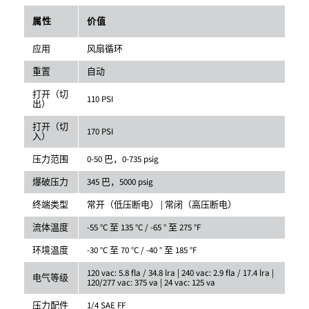
属性
价值
应用
风扇循环
重置
自动
打开（切
110 PSI
出）
打开（切
170 PSI
入）
压力范围
0-50 巴，0-735 psig
爆破压力
345 巴，5000 psig
终端类型
常开（低压断电） | 常闭（高压断电）
流体温度
-55 °C 至 135 °C / -65 ° 至 275 °F
环境温度
-30 °C 至 70 °C / -40 ° 至 185 °F
120 vac: 5.8 fla / 34.8 lra | 240 vac: 2.9 fla / 17.4 lra |
电气等级
120/277 vac: 375 va | 24 vac: 125 va
压力配件
1/4 SAE FF