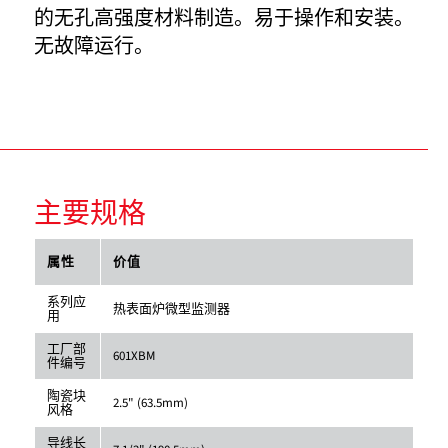
的无孔高强度材料制造。易于操作和安装。
无故障运行。
主要规格
属性
价值
系列应
热表面炉微型监测器
用
工厂部
601XBM
件编号
陶瓷块
2.5" (63.5mm)
风格
导线长