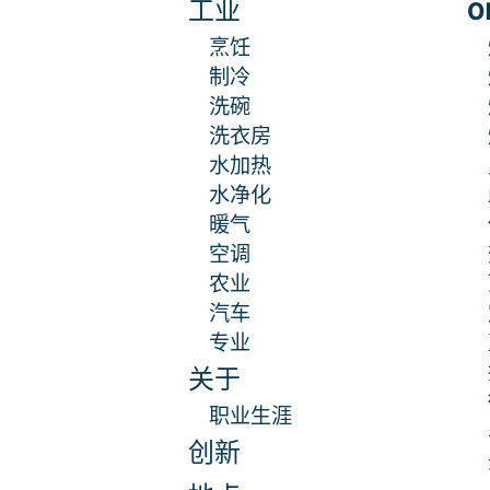
工业
O
烹饪
制冷
洗碗
洗衣房
水加热
水净化
暖气
空调
农业
汽车
专业
关于
职业生涯
创新