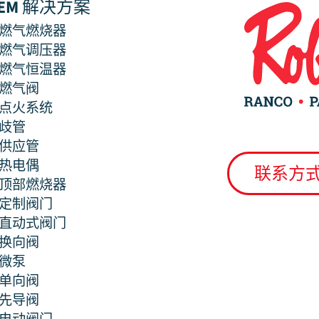
EM 解决方案
燃气燃烧器
燃气调压器
燃气恒温器
燃气阀
点火系统
歧管
供应管
热电偶
联系方
顶部燃烧器
定制阀门
直动式阀门
换向阀
微泵
单向阀
先导阀