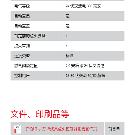
电气等级
24 伏交流电 300 毫安
自动重启
是
自动重置
是
锁定前的点火尝试
1
点火审判
4
连接类型
标准
燃气阀额定值
2.0 安培 @ 24 伏交流电
控制电压
18-30 伏交流 50/60 赫兹
文件、印刷品等
销售单
罗伯特肖-芬华炊具点火控制器销售宣传页