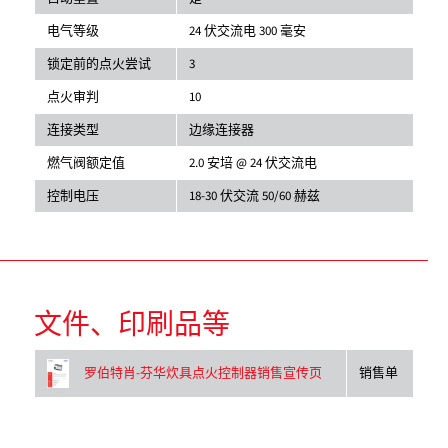
电气等级
24 伏交流电 300 毫安
锁定前的点火尝试
3
点火审判
10
连接类型
边缘连接器
燃气阀额定值
2.0 安培 @ 24 伏交流电
控制电压
18-30 伏交流 50/60 赫兹
文件、印刷品等
销售单
罗伯特肖-芬华炊具点火控制器销售宣传页