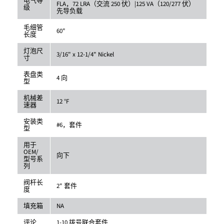
电气等
FLA，72 LRA（交流 250 伏）|125 VA（120/277 伏）
级
先导负载
毛细管
60"
长度
灯泡尺
3/16" x 12-1/4" Nickel
寸
表盘类
4 向
型
机械差
12 °F
速器
安装类
#6，套件
型
用于
OEM/
向下
型号系
列
阀杆长
2" 套件
度
填充箱
NA
评论
1-10 拨号联合套件