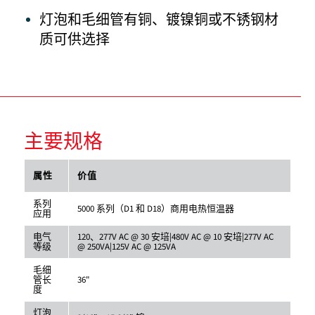
灯泡和毛细管有铜、镀镍铜或不锈钢材
质可供选择
主要规格
属性
价值
系列
5000 系列（D1 和 D18）商用电热恒温器
应用
电气
120、277V AC @ 30 安培|480V AC @ 10 安培|277V AC
等级
@ 250VA|125V AC @ 125VA
毛细
管长
36"
度
灯泡