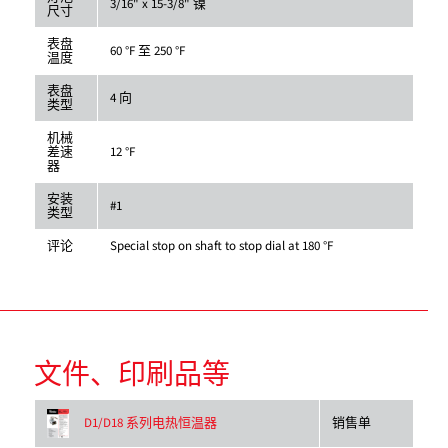
3/16" x 15-3/8" 镍
尺寸
表盘
60 °F 至 250 °F
温度
表盘
4 向
类型
机械
差速
12 °F
器
安装
#1
类型
评论
Special stop on shaft to stop dial at 180 °F
文件、印刷品等
销售单
D1/D18 系列电热恒温器