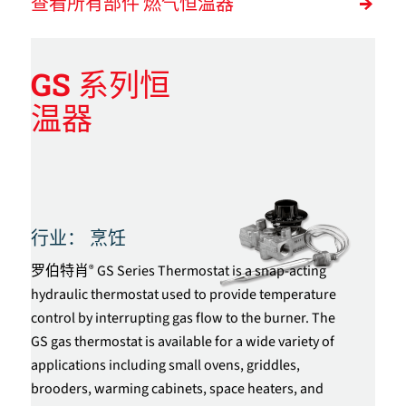
查看所有部件 燃气恒温器
GS 系列恒
温器
行业：
烹饪
罗伯特肖
GS Series Thermostat is a snap-acting
®
hydraulic thermostat used to provide temperature
control by interrupting gas flow to the burner. The
GS gas thermostat is available for a wide variety of
applications including small ovens, griddles,
brooders, warming cabinets, space heaters, and