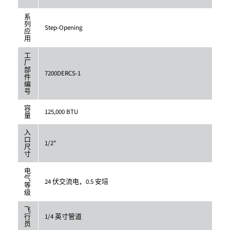
系
列
Step-Opening
应
用
工
厂
部
7200DERCS-1
件
编
号
容
125,000 BTU
量
入
口
1/2"
尺
寸
电
气
24 伏交流电，0.5 安培
等
级
飞
行
1/4 英寸管道
员