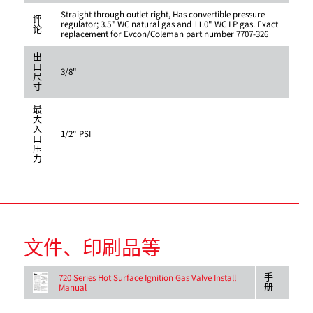
Straight through outlet right, Has convertible pressure
评
regulator; 3.5" WC natural gas and 11.0" WC LP gas. Exact
论
replacement for Evcon/Coleman part number 7707-326
出
口
3/8"
尺
寸
最
大
入
1/2" PSI
口
压
力
文件、印刷品等
手
720 Series Hot Surface Ignition Gas Valve Install
册
Manual