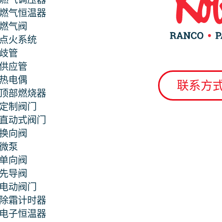
燃气恒温器
燃气阀
点火系统
歧管
供应管
热电偶
联系方
顶部燃烧器
定制阀门
直动式阀门
换向阀
微泵
单向阀
先导阀
电动阀门
除霜计时器
电子恒温器