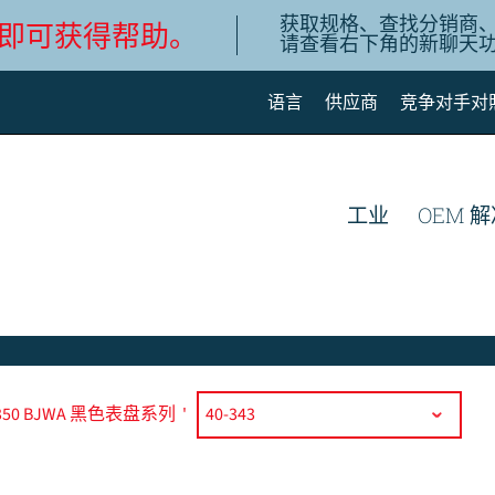
获取规格、查找分销商
即可获得帮助。
请查看右下角的新聊天
语言
供应商
竞争对手对
English
Deutsch
工业
OEM 
Español de México
Português do Brasil
简体中文
350 BJWA 黑色表盘系列
'