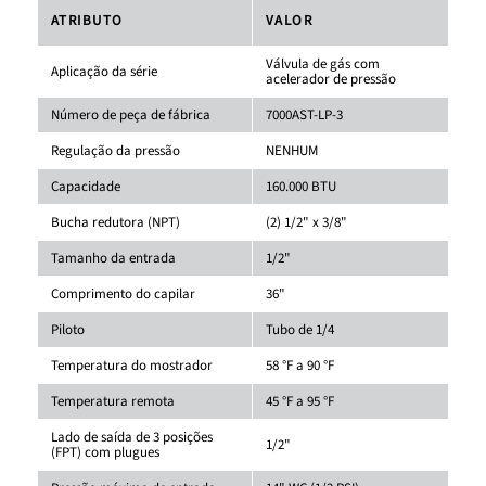
ATRIBUTO
VALOR
Válvula de gás com
Aplicação da série
acelerador de pressão
Número de peça de fábrica
7000AST-LP-3
Regulação da pressão
NENHUM
Capacidade
160.000 BTU
Bucha redutora (NPT)
(2) 1/2" x 3/8"
Tamanho da entrada
1/2"
Comprimento do capilar
36"
Piloto
Tubo de 1/4
Temperatura do mostrador
58 °F a 90 °F
Temperatura remota
45 °F a 95 °F
Lado de saída de 3 posições
1/2"
(FPT) com plugues