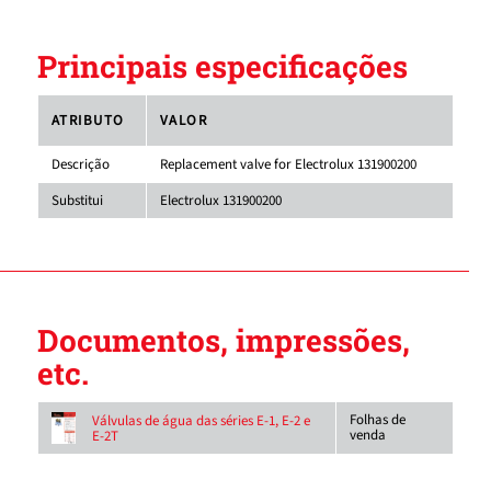
Principais especificações
ATRIBUTO
VALOR
Descrição
Replacement valve for Electrolux 131900200
Substitui
Electrolux 131900200
Documentos, impressões,
etc.
Folhas de
Válvulas de água das séries E-1, E-2 e
venda
E-2T