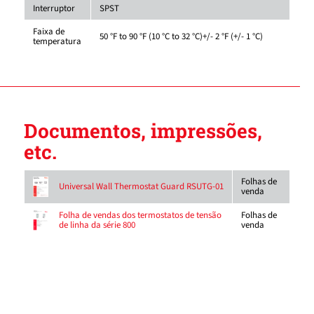
Interruptor
SPST
Faixa de
50 °F to 90 °F (10 °C to 32 °C)+/- 2 °F (+/- 1 °C)
temperatura
Documentos, impressões,
etc.
Folhas de
Universal Wall Thermostat Guard RSUTG-01
venda
Folhas de
Folha de vendas dos termostatos de tensão
venda
de linha da série 800