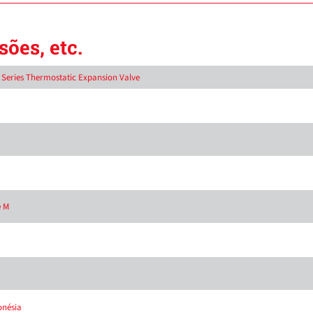
ões, etc.
D Series Thermostatic Expansion Valve
e M
onésia