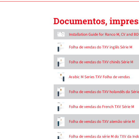
Documentos, impress
Installation Guide for Ranco M, CV and B
Folha de vendas do TXV inglês Série M
Folha de vendas do TXV chinês Série M
Arabic M Series TXV Folha de vendas
Folha de vendas do TXV holandês da Séri
Folha de vendas do French TXV Série M
Folha de vendas do TXV alemão série M
Folha de vendas da série M do TXV da Ind