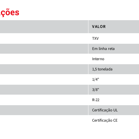
ações
VALOR
TXV
Em linha reta
Interno
1,5 tonelada
1/4"
3/8"
R-22
Certificação UL
Certificação CE