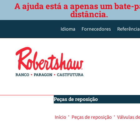
A ajuda está a apenas um bate-p
distância.
Idioma
Fornecedores
Referência
English
Deutsch
Español de México
Português do Brasil
简体中文
Peças de reposição
Início
'
Peças de reposição
'
Válvulas d