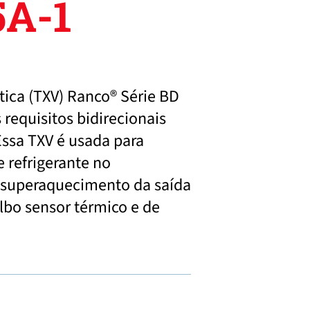
5A-1
tica (TXV) Ranco® Série BD
requisitos bidirecionais
Essa TXV é usada para
 refrigerante no
 superaquecimento da saída
bo sensor térmico e de