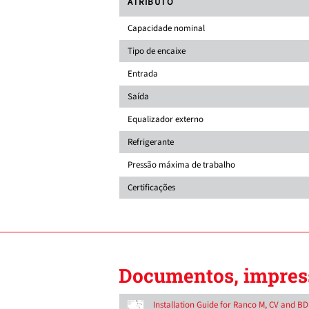
ATRIBUTO
Capacidade nominal
Tipo de encaixe
Entrada
Saída
Equalizador externo
Refrigerante
Pressão máxima de trabalho
Certificações
Documentos, impress
Installation Guide for Ranco M, CV and B