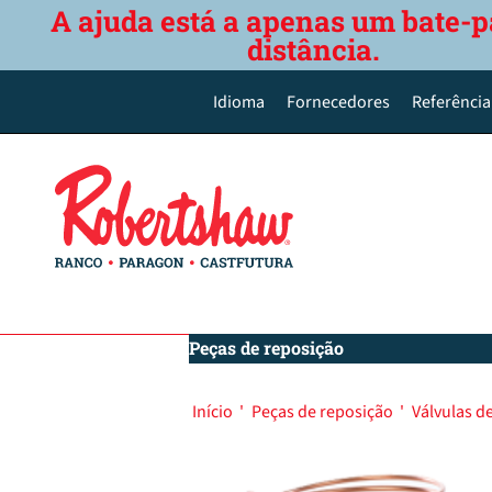
A ajuda está a apenas um bate-p
distância.
Idioma
Fornecedores
Referência
English
Deutsch
Español de México
Português do Brasil
简体中文
Peças de reposição
Início
'
Peças de reposição
'
Válvulas d