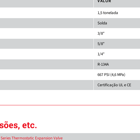
VALOR
1,5 tonelada
Solda
3/8"
5/8"
1/4"
R-134A
667 PSI (4,6 MPa)
Certificação UL e CE
ões, etc.
D Series Thermostatic Expansion Valve