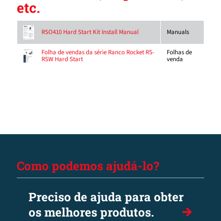
etc.
Manuals
RSO410 Hard Start Kit Install Manual
Folhas de
Folha de vendas da série Ranco Rocket RS-
venda
RSW Hard Start
Como podemos ajudá-lo?
Preciso de ajuda para obter
os melhores produtos.