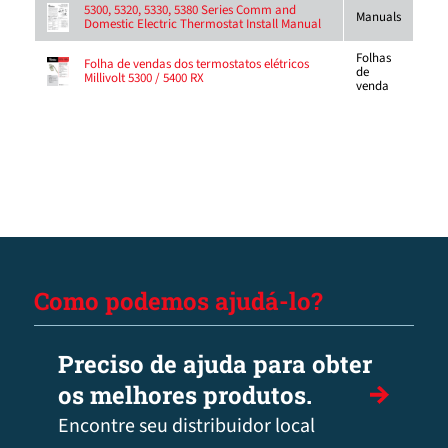
5300, 5320, 5330, 5380 Series Comm and
Manuals
Domestic Electric Thermostat Install Manual
Folhas
Folha de vendas dos termostatos elétricos
de
Millivolt 5300 / 5400 RX
venda
Como podemos ajudá-lo?
Preciso de ajuda para obter
os melhores produtos.
Encontre seu distribuidor local