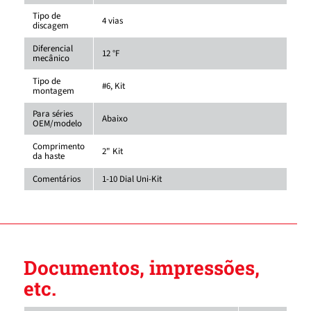
Tipo de
4 vias
discagem
Diferencial
12 °F
mecânico
Tipo de
#6, Kit
montagem
Para séries
Abaixo
OEM/modelo
Comprimento
2" Kit
da haste
Comentários
1-10 Dial Uni-Kit
Documentos, impressões,
etc.