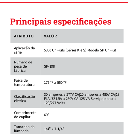
Principais especificações
ATRIBUTO
VALOR
Aplicação da
5300 Uni-Kits (Séries K e S) Modelo SP Uni-Kit
série
Número de
peça de
SP-198
fábrica
Faixa de
175 °F a 550 °F
temperatura
30 ampères a 277V CA|20 ampères a 480V CA|18
Classificação
FLA, 72 LRA a 250V CA|125 VA Serviço piloto a
elétrica
120/277 Volts
Comprimento
60"
do capilar
Tamanho da
1/4" x 7-1/4"
lâmpada