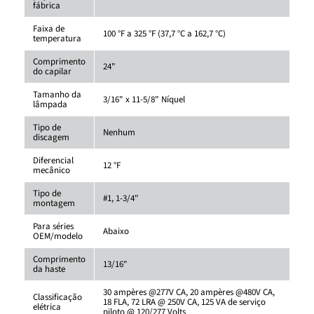
fábrica
Faixa de
100 °F a 325 °F (37,7 °C a 162,7 °C)
temperatura
Comprimento
24"
do capilar
Tamanho da
3/16" x 11-5/8" Níquel
lâmpada
Tipo de
Nenhum
discagem
Diferencial
12 °F
mecânico
Tipo de
#1, 1-3/4"
montagem
Para séries
Abaixo
OEM/modelo
Comprimento
13/16"
da haste
30 ampères @277V CA, 20 ampères @480V CA,
Classificação
18 FLA, 72 LRA @ 250V CA, 125 VA de serviço
elétrica
piloto @ 120/277 Volts