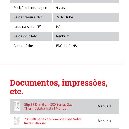
Posição de montagem
4 vias
Saída traseira "G"
7/16" Tube
Lado da saída "E"
NA
Saída do piloto
Nenhum
Comentários
FDO-11-01-48
Documentos, impressões,
etc.
Slip-fit Dial (for 4200 Series Gas
Manuals
Thermostats) Install Manual
700-800 Series Commercial Gas Valve
Manuals
Install Manual