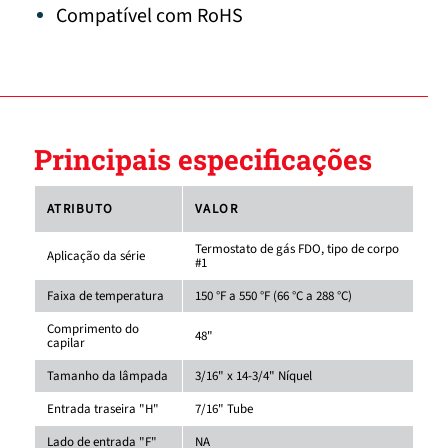
Compatível com RoHS
Principais especificações
ATRIBUTO
VALOR
Termostato de gás FDO, tipo de corpo
Aplicação da série
#1
Faixa de temperatura
150 °F a 550 °F (66 °C a 288 °C)
Comprimento do
48"
capilar
Tamanho da lâmpada
3/16" x 14-3/4" Níquel
Entrada traseira "H"
7/16" Tube
Lado de entrada "F"
NA