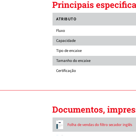
Principais especific
ATRIBUTO
Fluxo
Capacidade
Tipo de encaixe
Tamanho do encaixe
Certificação
Documentos, impress
Folha de vendas do filtro secador inglês