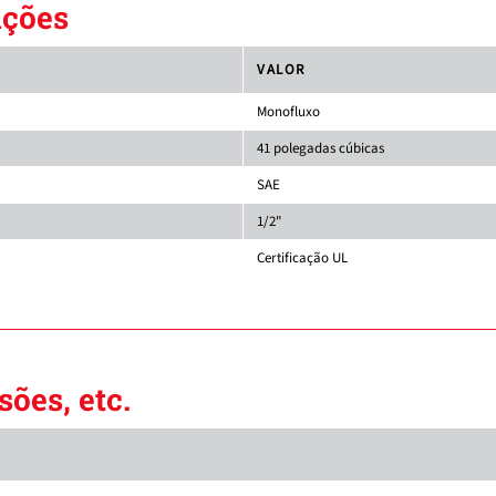
ações
VALOR
Monofluxo
41 polegadas cúbicas
SAE
1/2"
Certificação UL
ões, etc.