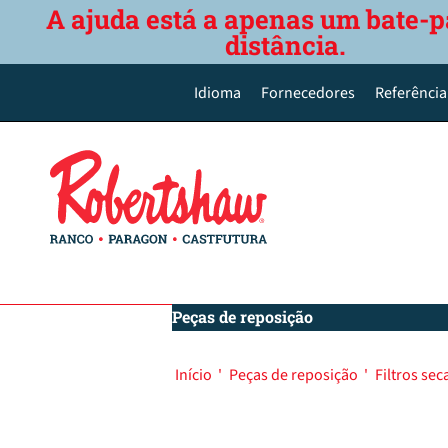
A ajuda está a apenas um bate-p
distância.
Idioma
Fornecedores
Referência
English
Deutsch
Español de México
Português do Brasil
简体中文
Peças de reposição
Início
'
Peças de reposição
'
Filtros se