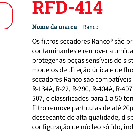
RFD-414
Nome da marca
Ranco
Os filtros secadores Ranco® são p
contaminantes e remover a umidad
proteger as peças sensíveis do si
modelos de direção única e de flux
secadores Ranco são compatíveis c
R-134A, R-22, R-290, R-404A, R-407
507, e classificados para 1 a 50 
filtro remove partículas de até 20
dessecante de alta qualidade, di
configuração de núcleo sólido, i