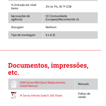
% Entrada em nível
2% to 7%, 45 °F CCW
baixo
Aprovações de
CE (Comunidade
agências
Europeia)|Reconhecido UL
Discagem
Nenhum
Tipo de montagem
4 x 8-32
Documentos, impressões,
etc.
5500 Series Whirlpool Replacements
Manuals
Install Manual
Folhas de
M Series Infinite Switch Sell Sheet
venda