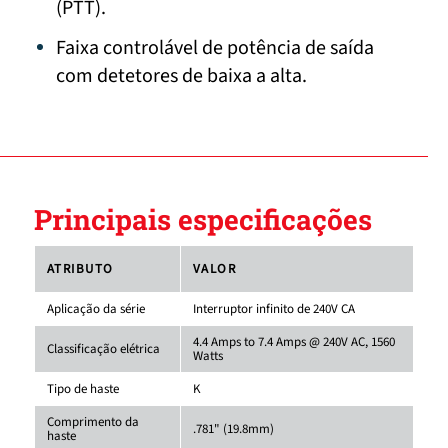
(PTT).
Faixa controlável de potência de saída
com detetores de baixa a alta.
Principais especificações
ATRIBUTO
VALOR
Aplicação da série
Interruptor infinito de 240V CA
4.4 Amps to 7.4 Amps @ 240V AC, 1560
Classificação elétrica
Watts
Tipo de haste
K
Comprimento da
.781" (19.8mm)
haste