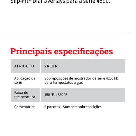
Slip-Fit® Dial Overlays para a série 4590.
Principais especificações
ATRIBUTO
VALOR
Aplicação da
Sobreposições de mostrador da série 4200 FD
série
para termostatos a gás
Faixa de
150 °F a 550 °F
temperatura
Comentários
6 pacotes - Somente sobreposições