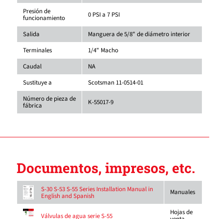
Presión de
0 PSI a 7 PSI
funcionamiento
Salida
Manguera de 5/8" de diámetro interior
Terminales
1/4" Macho
Caudal
NA
Sustituye a
Scotsman 11-0514-01
Número de pieza de
K-55017-9
fábrica
Documentos, impresos, etc.
S-30 S-53 S-55 Series Installation Manual in
Manuales
English and Spanish
Hojas de
Válvulas de agua serie S-55
venta