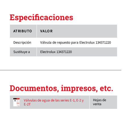
Especificaciones
ATRIBUTO
VALOR
Descripción
Válvula de repuesto para Electrolux 134371220
Sustituye a
Electrolux 134371220
Documentos, impresos, etc.
Hojas de
Válvulas de agua de las series E-1, E-2 y
venta
E-2T