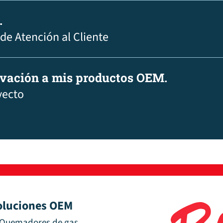
.
 de Atención al Cliente
ovación a mis productos OEM.
yecto
oluciones OEM
Quemadores de gas