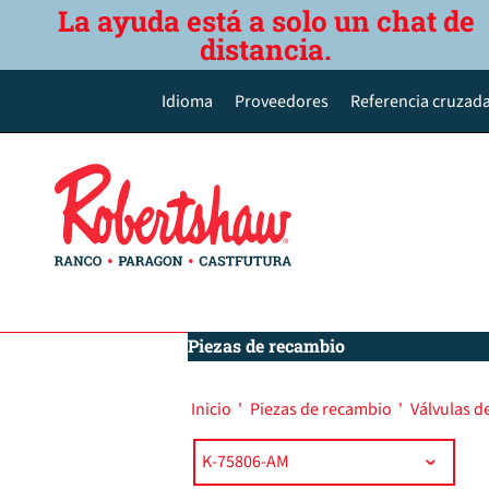
La ayuda está a solo un chat de
distancia.
Idioma
Proveedores
Referencia cruzada
English
Deutsch
Español de México
Português do Brasil
简体中文
Piezas de recambio
Inicio
'
Piezas de recambio
'
Válvulas d