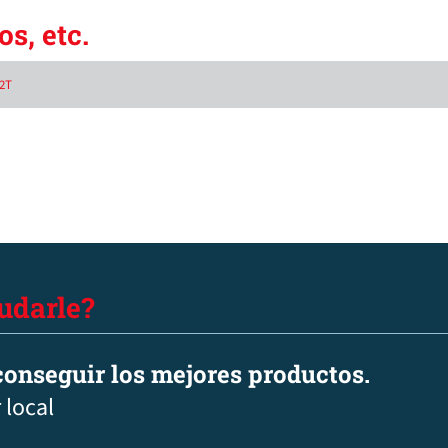
s, etc.
-2T
udarle?
onseguir los mejores productos.
 local