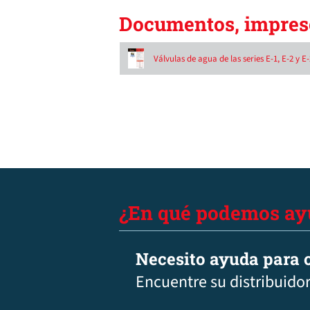
Documentos, impreso
Válvulas de agua de las series E-1, E-2 y E
¿En qué podemos ay
Necesito ayuda para c
Encuentre su distribuidor