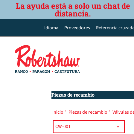
La ayuda está a solo un chat de
distancia.
Idioma
Proveedores
Referencia cruzada
English
Deutsch
Español de México
Português do Brasil
简体中文
Piezas de recambio
Inicio
'
Piezas de recambio
'
Válvulas d