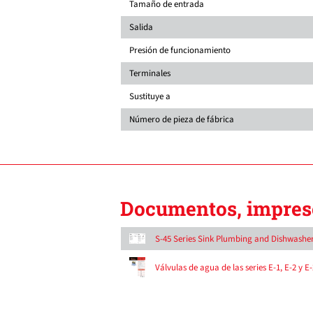
Tamaño de entrada
Salida
Presión de funcionamiento
Terminales
Sustituye a
Número de pieza de fábrica
Documentos, impreso
S-45 Series Sink Plumbing and Dishwasher
Válvulas de agua de las series E-1, E-2 y E