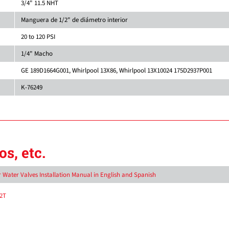
3/4" 11.5 NHT
Manguera de 1/2" de diámetro interior
20 to 120 PSI
1/4" Macho
GE 189D1664G001, Whirlpool 13X86, Whirlpool 13X10024 175D2937P001
K-76249
s, etc.
 Water Valves Installation Manual in English and Spanish
-2T