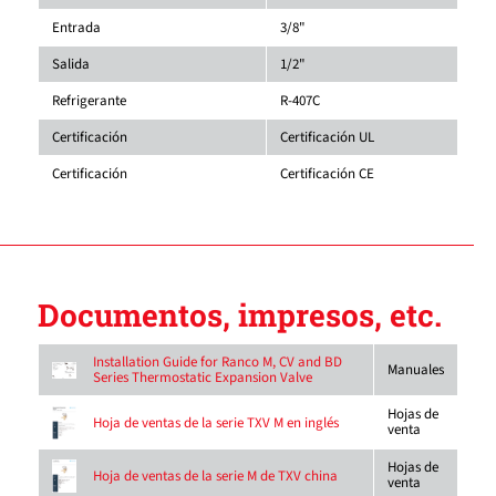
Entrada
3/8"
Salida
1/2"
Refrigerante
R-407C
Certificación
Certificación UL
Certificación
Certificación CE
Documentos, impresos, etc.
Installation Guide for Ranco M, CV and BD
Manuales
Series Thermostatic Expansion Valve
Hojas de
Hoja de ventas de la serie TXV M en inglés
venta
Hojas de
Hoja de ventas de la serie M de TXV china
venta