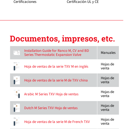
Certificaciones
Certificación UL y CE
Documentos, impresos, etc.
Installation Guide for Ranco M, CV and BD
Manuales
Series Thermostatic Expansion Valve
Hojas de
Hoja de ventas de la serie TXV M en inglés
venta
Hojas de
Hoja de ventas de la serie M de TXV china
venta
Hojas de
Arabic M Series TXV Hoja de ventas
venta
Hojas de
Dutch M Series TXV Hoja de ventas
venta
Hojas de
Hoja de ventas de la serie M de French TXV
venta