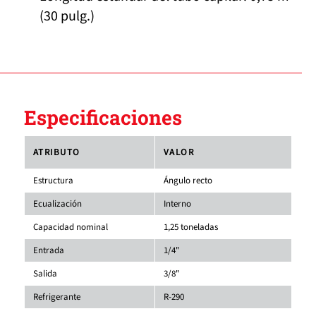
(30 pulg.)
Especificaciones
ATRIBUTO
VALOR
Estructura
Ángulo recto
Ecualización
Interno
Capacidad nominal
1,25 toneladas
Entrada
1/4"
Salida
3/8"
Refrigerante
R-290