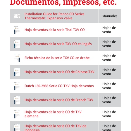
Documentos, impresos, etc.
Installation Guide for Ranco CO Series
Manuales
Thermostatic Expansion Valve
Hojas de
Hoja de ventas de la serie Thai TXV CO
venta
Hojas de
Hoja de ventas de la serie TXV CO en inglés
venta
Hojas de
Ficha técnica de la serie TXV CO en árabe
venta
Hojas de
Hoja de ventas de la serie CO de Chinese-TXV
venta
Hojas de
Dutch 150-2985 Serie CO TXV Hoja de ventas
venta
Hojas de
Hoja de ventas de la serie CO de French TXV
venta
Hojas de
Hoja de ventas de la serie CO de TXV
venta
alemana
Hojas de
Hoja de ventas de la serie CO de TXV de
venta
Indonesia