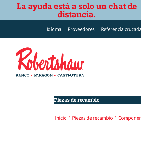
La ayuda está a solo un chat de
distancia.
Idioma
Proveedores
Referencia cruzada
English
Deutsch
Español de México
Português do Brasil
简体中文
Piezas de recambio
Inicio
'
Piezas de recambio
'
Component