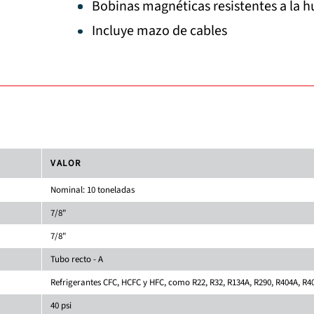
Bobinas magnéticas resistentes a la
Incluye mazo de cables
VALOR
Nominal: 10 toneladas
7/8"
7/8"
Tubo recto - A
Refrigerantes CFC, HCFC y HFC, como R22, R32, R134A, R290, R404A, R4
40 psi