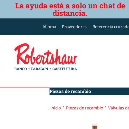
La ayuda está a solo un chat de
distancia.
Idioma
Proveedores
Referencia cruzada
English
Deutsch
Español de México
Português do Brasil
简体中文
Piezas de recambio
Inicio
'
Piezas de recambio
'
Válvulas d