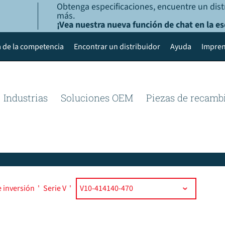
Obtenga especificaciones, encuentre un dist
más.
¡Vea nuestra nueva función de chat en la es
 de la competencia
Encontrar un distribuidor
Ayuda
Impren
Industrias
Soluciones OEM
Piezas de recamb
e inversión
'
Serie V
'