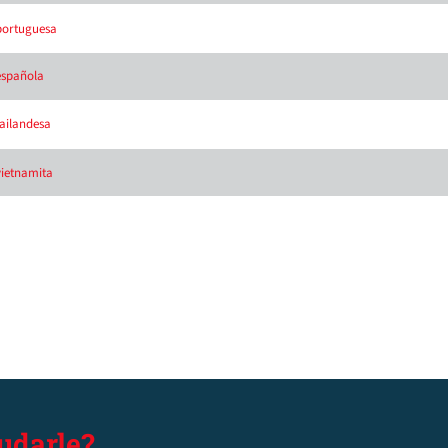
 portuguesa
 española
tailandesa
vietnamita
udarle?