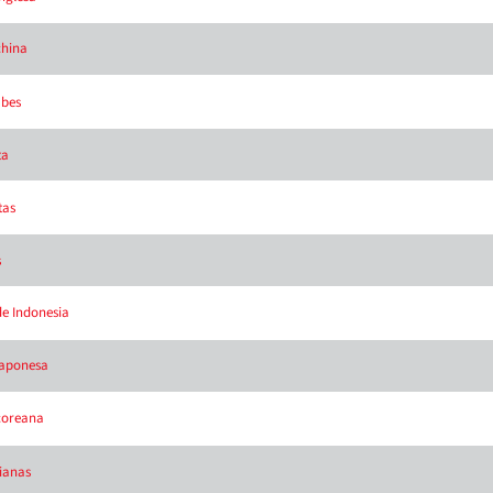
china
abes
ta
tas
s
de Indonesia
 japonesa
 coreana
lianas