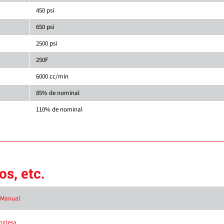
450 psi
650 psi
2500 psi
250F
6000 cc/min
85% de nominal
110% de nominal
s, etc.
l Manual
inglesa