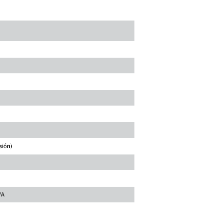
sión)
VA