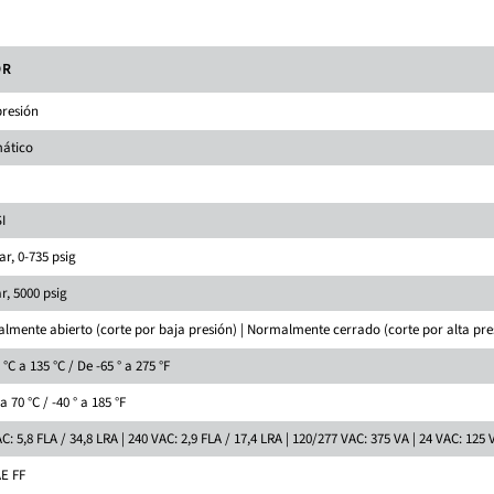
OR
presión
ático
I
ar, 0-735 psig
r, 5000 psig
lmente abierto (corte por baja presión) | Normalmente cerrado (corte por alta pre
 °C a 135 °C / De -65 ° a 275 °F
 a 70 °C / -40 ° a 185 °F
C: 5,8 FLA / 34,8 LRA | 240 VAC: 2,9 FLA / 17,4 LRA | 120/277 VAC: 375 VA | 24 VAC: 125 
AE FF