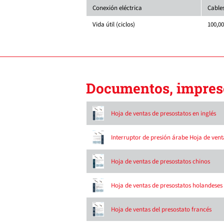
Conexión eléctrica
Cables
Vida útil (ciclos)
100,0
Documentos, impreso
Hoja de ventas de presostatos en inglés
Interruptor de presión árabe Hoja de vent
Hoja de ventas de presostatos chinos
Hoja de ventas de presostatos holandeses
Hoja de ventas del presostato francés