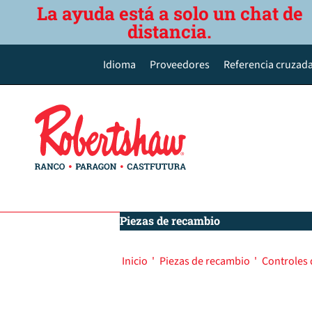
La ayuda está a solo un chat de
distancia.
Idioma
Proveedores
Referencia cruzada
English
Deutsch
Español de México
Português do Brasil
简体中文
Piezas de recambio
Inicio
'
Piezas de recambio
'
Controles 