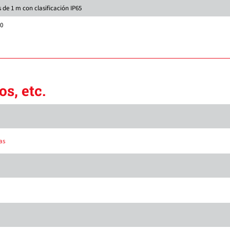
 de 1 m con clasificación IP65
00
s, etc.
as