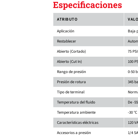
Especificaciones
ATRIBUTO
VAL
Aplicación
Baja 
Restablecer
Autom
Abierto (Cortado)
75 PSI
Abierto (Cut In)
100 PS
Rango de presión
0-50 b
Presión de rotura
345 ba
Tipo de terminal
Norma
Temperatura del fluido
De -55
Temperatura ambiente
-30 °C
Características eléctricas
120 VA
Accesorios a presión
1/4 S