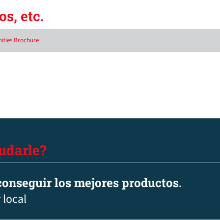
s, etc.
ities Brochure
udarle?
onseguir los mejores productos.
 local