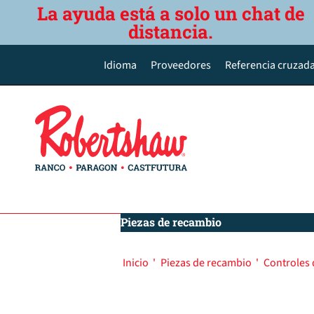
La ayuda está a solo un chat de
distancia.
Idioma
Proveedores
Referencia cruzada
English
Deutsch
Español de México
Português do Brasil
简体中文
Piezas de recambio
Inicio
'
Piezas de recambio
'
Controles