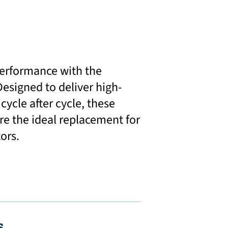
performance with the
Designed to deliver high-
ycle after cycle, these
re the ideal replacement for
tors.
s