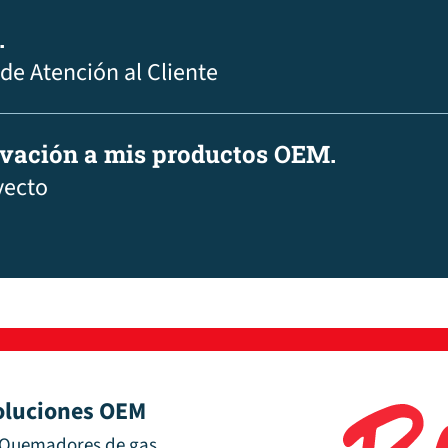
.
 de Atención al Cliente
ovación a mis productos OEM.
yecto
oluciones OEM
Quemadores de gas