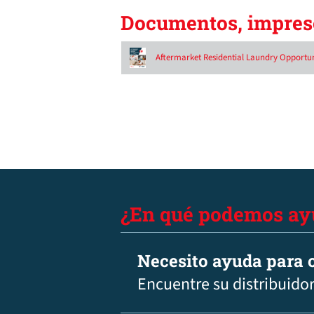
Documentos, impreso
Aftermarket Residential Laundry Opportun
¿En qué podemos ay
Necesito ayuda para c
Encuentre su distribuidor