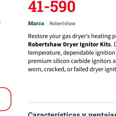
41-590
Marca
Robertshaw
Restore your gas dryer’s heating 
Robertshaw Dryer Ignitor Kits
. 
temperature, dependable ignition c
premium silicon carbide ignitors a
worn, cracked, or failed dryer igni
Características y ventaja