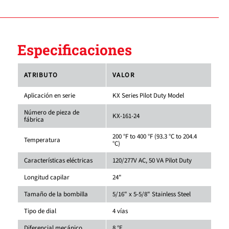
Especificaciones
ATRIBUTO
VALOR
Aplicación en serie
KX Series Pilot Duty Model
Número de pieza de
KX-161-24
fábrica
200 °F to 400 °F (93.3 °C to 204.4
Temperatura
°C)
Características eléctricas
120/277V AC, 50 VA Pilot Duty
Longitud capilar
24"
Tamaño de la bombilla
5/16" x 5-5/8" Stainless Steel
Tipo de dial
4 vías
Diferencial mecánico
8 °F