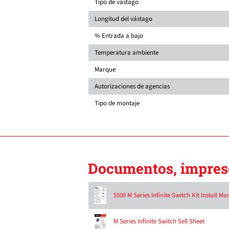
Tipo de vástago
Longitud del vástago
% Entrada a bajo
Temperatura ambiente
Marque
Autorizaciones de agencias
Tipo de montaje
Documentos, impreso
5500 M Series Infinite Switch Kit Install Ma
M Series Infinite Switch Sell Sheet