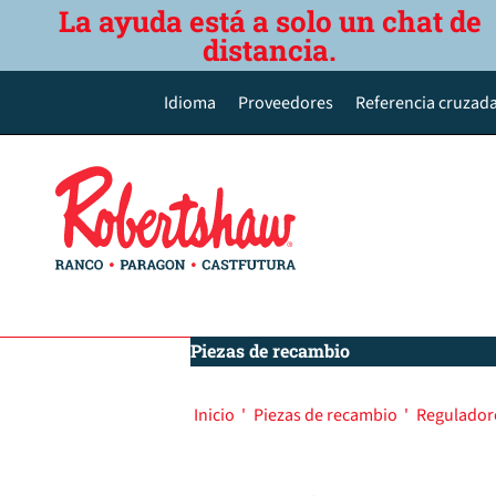
La ayuda está a solo un chat de
distancia.
Idioma
Proveedores
Referencia cruzada
English
Deutsch
Español de México
Português do Brasil
简体中文
Piezas de recambio
Inicio
'
Piezas de recambio
'
Regulador