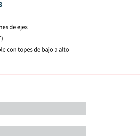
s
nes de ejes
T)
le con topes de bajo a alto