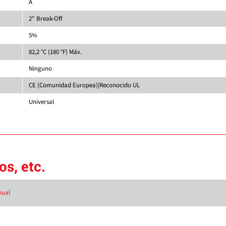
A
2" Break-Off
5%
82,2 °C (180 °F) Máx.
Ninguno
CE (Comunidad Europea)|Reconocido UL
Universal
s, etc.
nual